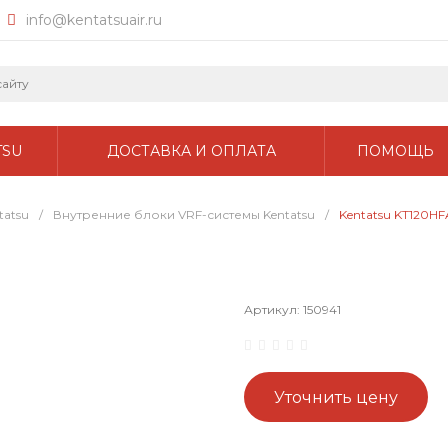
info@kentatsuair.ru
TSU
ДОСТАВКА И ОПЛАТА
ПОМОЩЬ
tatsu
/
Внутренние блоки VRF-системы Kentatsu
/
Kentatsu KT120HF
Артикул:
150941
Уточнить цену