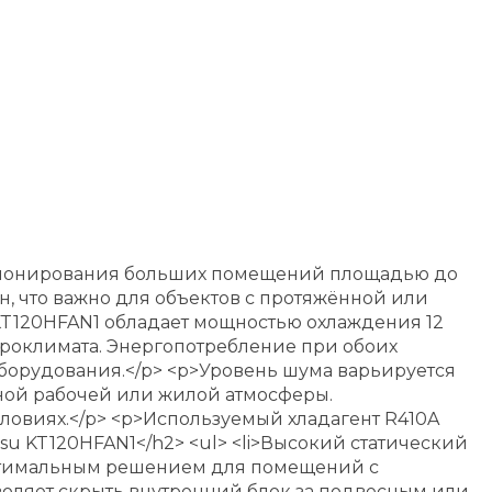
иционирования больших помещений площадью до
, что важно для объектов с протяжённой или
KT120HFAN1 обладает мощностью охлаждения 12
икроклимата. Энергопотребление при обоих
 оборудования.</p> <p>Уровень шума варьируется
тной рабочей или жилой атмосферы.
условиях.</p> <p>Используемый хладагент R410A
su KT120HFAN1</h2> <ul> <li>Высокий статический
 оптимальным решением для помещений с
зволяет скрыть внутренний блок за подвесным или