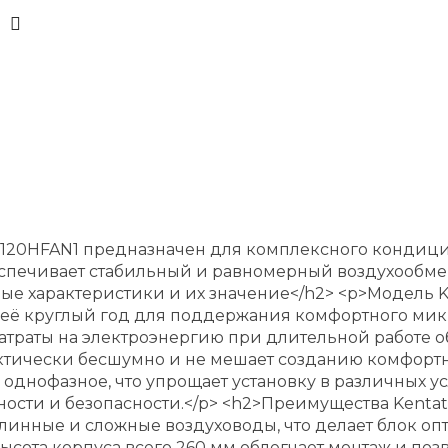
 KT120HFAN1 предназначен для комплексного конд
беспечивает стабильный и равномерный воздухообмен
ые характеристики и их значение</h2> <p>Модель 
ать её круглый год для поддержания комфортного м
т затраты на электроэнергию при длительной работе
практически бесшумно и не мешает созданию комфор
, однофазное, что упрощает установку в различных 
ости и безопасности.</p> <h2>Преимущества Kentat
 длинные и сложные воздуховоды, что делает блок
 высота корпуса всего 260 мм облегчает монтаж и по