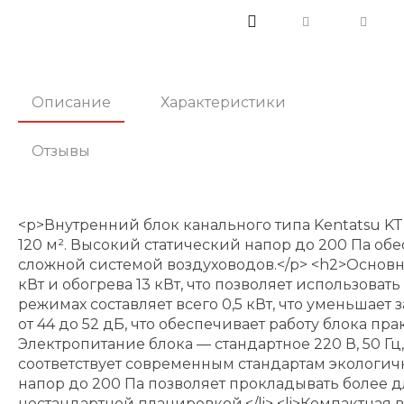
Описание
Характеристики
Отзывы
<p>Внутренний блок канального типа Kentatsu
120 м². Высокий статический напор до 200 Па о
сложной системой воздуховодов.</p> <h2>Основн
кВт и обогрева 13 кВт, что позволяет использов
режимах составляет всего 0,5 кВт, что уменьшае
от 44 до 52 дБ, что обеспечивает работу блока 
Электропитание блока — стандартное 220 В, 50 Гц
соответствует современным стандартам экологичн
напор до 200 Па позволяет прокладывать более
нестандартной планировкой.</li> <li>Компактная