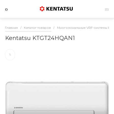
Главная
/
Каталог товаров
/
Многозональные VRF-системы Ken
Kentatsu KTGT24HQAN1