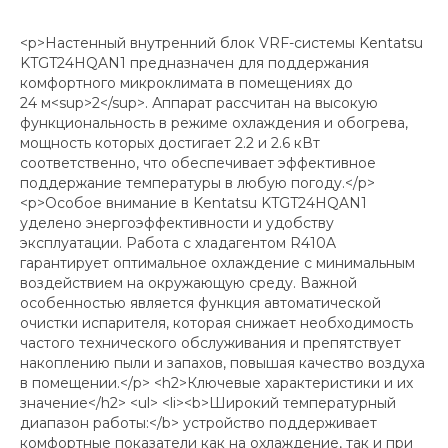
<p>Настенный внутренний блок VRF-системы Kentatsu
KTGT24HQAN1 предназначен для поддержания
комфортного микроклимата в помещениях до
24 м<sup>2</sup>. Аппарат рассчитан на высокую
функциональность в режиме охлаждения и обогрева,
мощность которых достигает 2.2 и 2.6 кВт
соответственно, что обеспечивает эффективное
поддержание температуры в любую погоду.</p>
<p>Особое внимание в Kentatsu KTGT24HQAN1
уделено энергоэффективности и удобству
эксплуатации. Работа с хладагентом R410A
гарантирует оптимальное охлаждение с минимальным
воздействием на окружающую среду. Важной
особенностью является функция автоматической
очистки испарителя, которая снижает необходимость
частого технического обслуживания и препятствует
накоплению пыли и запахов, повышая качество воздуха
в помещении.</p> <h2>Ключевые характеристики и их
значение</h2> <ul> <li><b>Широкий температурный
диапазон работы:</b> устройство поддерживает
комфортные показатели как на охлаждение, так и при