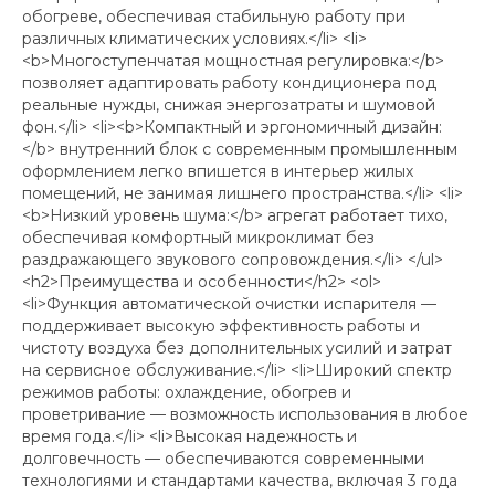
обогреве, обеспечивая стабильную работу при
различных климатических условиях.</li> <li>
<b>Многоступенчатая мощностная регулировка:</b>
позволяет адаптировать работу кондиционера под
реальные нужды, снижая энергозатраты и шумовой
фон.</li> <li><b>Компактный и эргономичный дизайн:
</b> внутренний блок с современным промышленным
оформлением легко впишется в интерьер жилых
помещений, не занимая лишнего пространства.</li> <li>
<b>Низкий уровень шума:</b> агрегат работает тихо,
обеспечивая комфортный микроклимат без
раздражающего звукового сопровождения.</li> </ul>
<h2>Преимущества и особенности</h2> <ol>
<li>Функция автоматической очистки испарителя —
поддерживает высокую эффективность работы и
чистоту воздуха без дополнительных усилий и затрат
на сервисное обслуживание.</li> <li>Широкий спектр
режимов работы: охлаждение, обогрев и
проветривание — возможность использования в любое
время года.</li> <li>Высокая надежность и
долговечность — обеспечиваются современными
технологиями и стандартами качества, включая 3 года