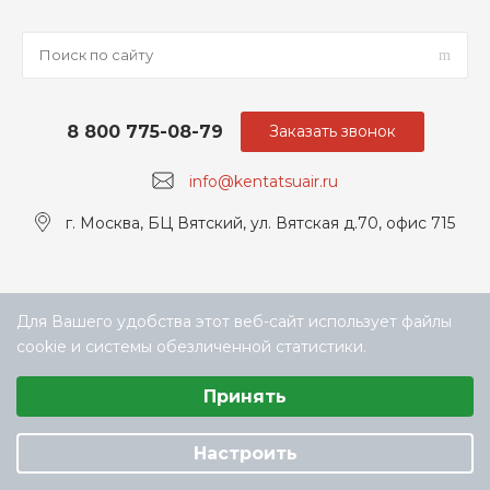
8 800 775-08-79
Заказать звонок
info@kentatsuair.ru
г. Москва, БЦ Вятский, ул. Вятская д.70, офис 715
Для Вашего удобства этот веб-сайт использует файлы
cookie и системы обезличенной статистики.
Выберите настройки cookie
Принять
Минимальные
© ООО «ТЕХНОКЛИМАТ ИНЖИНИРИНГ», официальный
Аналитические/Функциональные
дилер Kentatsu в РФ
Настроить