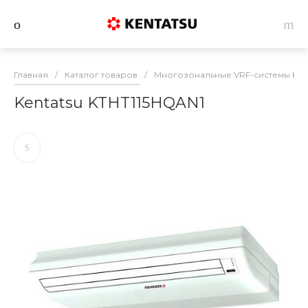
Главная
/
Каталог товаров
/
Многозональные VRF-системы Ken
Kentatsu KTHT115HQAN1