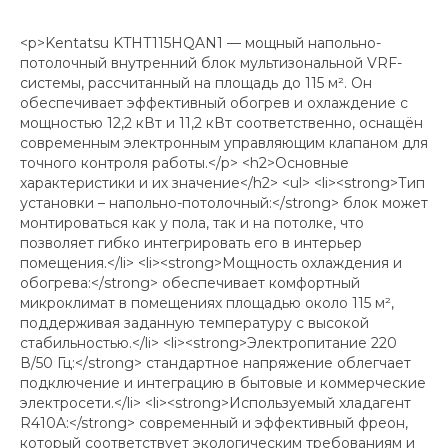
<p>Kentatsu KTHT115HQAN1 — мощный напольно-
потолочный внутренний блок мультизональной VRF-
системы, рассчитанный на площадь до 115 м². Он
обеспечивает эффективный обогрев и охлаждение с
мощностью 12,2 кВт и 11,2 кВт соответственно, оснащён
современным электронным управляющим клапаном для
точного контроля работы.</p> <h2>Основные
характеристики и их значение</h2> <ul> <li><strong>Тип
установки – напольно-потолочный:</strong> блок может
монтироваться как у пола, так и на потолке, что
позволяет гибко интегрировать его в интерьер
помещения.</li> <li><strong>Мощность охлаждения и
обогрева:</strong> обеспечивает комфортный
микроклимат в помещениях площадью около 115 м²,
поддерживая заданную температуру с высокой
стабильностью.</li> <li><strong>Электропитание 220
В/50 Гц:</strong> стандартное напряжение облегчает
подключение и интеграцию в бытовые и коммерческие
электросети.</li> <li><strong>Используемый хладагент
R410A:</strong> современный и эффективный фреон,
который соответствует экологическим требованиям и