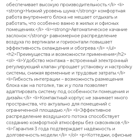
обеспечивает высокую производительность.</li> <li>
<strong>Низкий уровень шума:</strong> комфортная
работа внутреннего блока не мешает отдыхать и
работать, что особенно важно в жилых и офисных
помещениях.</li> <li><strong>Автоматическое качание
заслонок:</strong> равномерное распределение
воздуха по вертикали и горизонтали повышает
эффективность охлаждения и обогрева.</li> </ul>
<h2>Преимущества и возможности применения</h2>
<ol> <li>Удобство монтажа – встроенный электронный
регулирующий клапан упрощает установку и настройку
системы, снижая временные и трудовые затраты.</li>
<li>Гибкость интеграции – возможность размещения
блока как на потолке, так и у пола позволяет
адаптировать систему под особенности помещения и
дизайн.</li> <li>Компактный корпус не занимает много
пространства, что актуально для помещений с
ограниченной площадью.</li> <li>Эффективное
распределение воздушного потока способствует
созданию комфортной атмосферы без сквозняков.</li>
<li>Гарантия 3 года подтверждает надёжность и
долговечность модели.</li> </ol> <p>Коттеджи, офисные