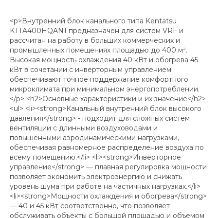
<p>Внутренний блок канального типа Kentatsu
KTTA400HQAN1 предназначен для систем VRF и
рассчитан на работу в больших коммерческих и
промышленных помещениях площадью до 400 м².
Высокая мощность охлаждения 40 кВт и обогрева 45
кВт в сочетании с инверторным управлением
обеспечивают точное поддержание комфортного
микроклимата при минимальном энергопотреблении.
</p> <h2>Основные характеристики и их значение</h2>
<ul> <li><strong>Канальный внутренний блок высокого
давления</strong> - подходит для сложных систем
вентиляции с длинными воздуховодами и
повышенными аэродинамическими нагрузками,
обеспечивая равномерное распределение воздуха по
всему помещению.</li> <li><strong>Инверторное
управление</strong> — плавная регулировка мощности
позволяет экономить электроэнергию и снижать
уровень шума при работе на частичных нагрузках.</li>
<li><strong>Мощности охлаждения и обогрева</strong>
— 40 и 45 кВт соответственно, что позволяет
обслуживать объекты с большой площадью и объемом