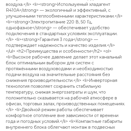
воздуха.</li> <li><strong>Используемый хладагент
R410A</strong> — экологичный и эффективный, с
улучшенными теплообменными характеристиками.</li>
<li><strong>Электропитание 220 В, 50 Гц,
однофазное</strong> — обеспечивает удобство
подключения в стандартных условиях эксплуатации.
</li> <li><strong>Гарантия 3 года</strong> —
подтверждает надежность и качество изделия.</li>
</ul> <h2>Преимущества и особенности</h2> <ol>
<li>Высокое рабочее давление делает этот канальный
блок оптимальным выбором для систем с
протяжёнными воздуховодами и необходимостью
подачи воздуха на значительные расстояния без
снижения производительности.</li> <li>Инверторная
технология позволяет сохранить стабильную
температуру, снижая энергозатраты и шум, что
положительно сказывается на рабочей атмосфере в
офисах, торговых залах, производственных помещениях.
</li> <li>Двойной режим работы обеспечивает
комфортное отопление вне зависимости от времени
года и погодных условий.</li> <li>Компактные габариты
внутреннего блока облегчают монтаж в подвесных