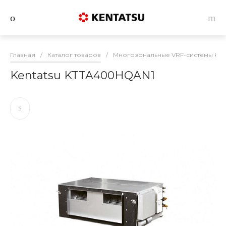
Главная
/
Каталог товаров
/
Многозональные VRF-системы Ken
Kentatsu KTTA400HQAN1