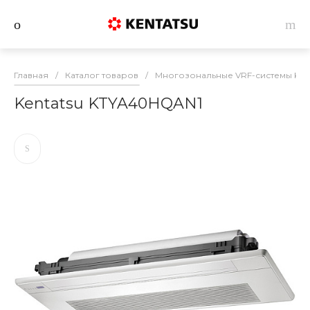
Главная
/
Каталог товаров
/
Многозональные VRF-системы Ken
Kentatsu KTYA40HQAN1