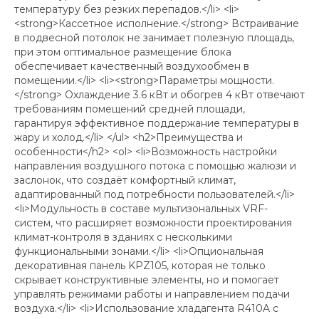
температуру без резких перепадов.</li> <li>
<strong>Кассетное исполнение.</strong> Встраивание
в подвесной потолок не занимает полезную площадь,
при этом оптимальное размещение блока
обеспечивает качественный воздухообмен в
помещении.</li> <li><strong>Параметры мощности.
</strong> Охлаждение 3.6 кВт и обогрев 4 кВт отвечают
требованиям помещений средней площади,
гарантируя эффективное поддержание температуры в
жару и холод.</li> </ul> <h2>Преимущества и
особенности</h2> <ol> <li>Возможность настройки
направления воздушного потока с помощью жалюзи и
заслонок, что создаёт комфортный климат,
адаптированный под потребности пользователей.</li>
<li>Модульность в составе мультизональных VRF-
систем, что расширяет возможности проектирования
климат-контроля в зданиях с несколькими
функциональными зонами.</li> <li>Опциональная
декоративная панель KPZ105, которая не только
скрывает конструктивные элементы, но и помогает
управлять режимами работы и направлением подачи
воздуха.</li> <li>Использование хладагента R410A с