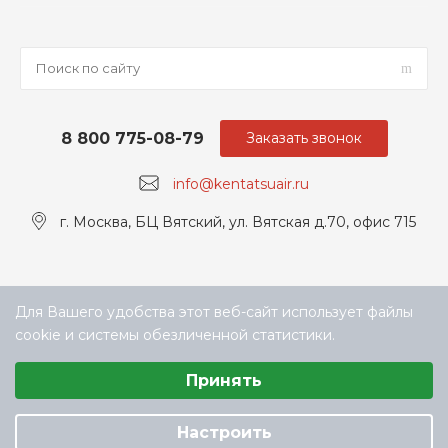
8 800 775-08-79
Заказать звонок
info@kentatsuair.ru
г. Москва, БЦ Вятский, ул. Вятская д.70, офис 715
Для Вашего удобства этот веб-сайт использует файлы
cookie и системы обезличенной статистики.
Выберите настройки cookie
Принять
Минимальные
© ООО «ТЕХНОКЛИМАТ ИНЖИНИРИНГ», официальный
Аналитические/Функциональные
дилер Kentatsu в РФ
Настроить