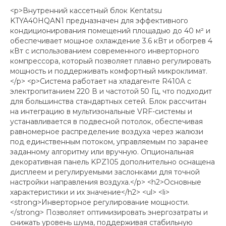
<p>Внутренний кассетный блок Kentatsu
KTYA40HQAN1 предназначен для эффективного
кондиционирования помещений площадью до 40 м² и
обеспечивает мощное охлаждение 3.6 кВт и обогрев 4
кВт с использованием современного инверторного
компрессора, который позволяет плавно регулировать
мощность и поддерживать комфортный микроклимат.
</p> <p>Система работает на хладагенте R410A с
электропитанием 220 В и частотой 50 Гц, что подходит
для большинства стандартных сетей. Блок рассчитан
на интеграцию в мультизональные VRF-системы и
устанавливается в подвесной потолок, обеспечивая
равномерное распределение воздуха через жалюзи
под единственным потоком, управляемым по заранее
заданному алгоритму или вручную. Опциональная
декоративная панель KPZ105 дополнительно оснащена
дисплеем и регулируемыми заслонками для точной
настройки направления воздуха.</p> <h2>Основные
характеристики и их значение</h2> <ul> <li>
<strong>Инверторное регулирование мощности.
</strong> Позволяет оптимизировать энергозатраты и
снижать уровень шума, поддерживая стабильную