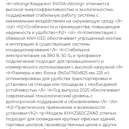
<li><strong>Хладагент R410A</strong> отличается
высокой энергоэффективностью и экологичностью,
поддерживая стабильную работу системы с
минимальным воздействием на окружающую среду.</li>
</ul> <h2>Особенности и преимущества, повышающие
надежность и удобство</h2> <ol> <li>Комплектация с
обвязкой KAH-03D обеспечивает упрощённый монтаж
и интеграцию в существующие системы
кондиционирования.</li> <li>Стабильное
электропитание на 380 В, 50 Гц и трёхфазное
подключение подходит для промышленного и
коммерческого использования с высокой нагрузкой.</li>
<li>Размеры и вес блока (940x1760x825 мм, 225 кг)
оптимизированы для удобства транспортировки и
установки на стендах или площадках с необходимой
устойчивостью.</li> <li>Год выпуска 2025 обеспечивает
современный технологический уровень с
долгосрочной поддержкой и обновлениями.</li> </ol>
<h2>Практическое применение и возможности
установки</h2> <p>Модель KHHZ560CZAN3 отлично
подходит для охлаждения крупных офисных зданий,
торговых центров, производственных цехов и других