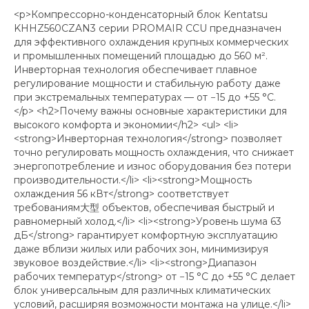
<p>Компрессорно-конденсаторный блок Kentatsu
KHHZ560CZAN3 серии PROMAIR CCU предназначен
для эффективного охлаждения крупных коммерческих
и промышленных помещений площадью до 560 м².
Инверторная технология обеспечивает плавное
регулирование мощности и стабильную работу даже
при экстремальных температурах — от −15 до +55 °C.
</p> <h2>Почему важны основные характеристики для
высокого комфорта и экономии</h2> <ul> <li>
<strong>Инверторная технология</strong> позволяет
точно регулировать мощность охлаждения, что снижает
энергопотребление и износ оборудования без потери
производительности.</li> <li><strong>Мощность
охлаждения 56 кВт</strong> соответствует
требованиям大型 объектов, обеспечивая быстрый и
равномерный холод.</li> <li><strong>Уровень шума 63
дБ</strong> гарантирует комфортную эксплуатацию
даже вблизи жилых или рабочих зон, минимизируя
звуковое воздействие.</li> <li><strong>Диапазон
рабочих температур</strong> от −15 °C до +55 °C делает
блок универсальным для различных климатических
условий, расширяя возможности монтажа на улице.</li>