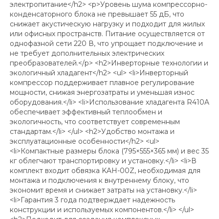
электропитание</h2> <p>Уровень шума компрессорно-
конденсаторного блока не превышает 55 дБ, что
снижает акустическую нагрузку и подходит для жилых
или офисных пространств. Питание осуществляется от
однофазной сети 220 В, что упрощает подключение и
не требует дополнительных электрических
преобразователей.</p> <h2>Инверторные технологии и
экологичный хладагент</h2> <ul> <li>Инверторный
компрессор поддерживает плавное регулирование
мощности, снижая энергозатраты и уменьшая износ
оборудования.</li> <li>Использование хладагента R410A
обеспечивает эффективный теплообмен и
экологичность, что соответствует современным
стандартам.</li> </ul> <h2>Удобство монтажа и
эксплуатационные особенности</h2> <ul>
<li>Компактные размеры блока (795×555×365 мм) и вес 35
кг облегчают транспортировку и установку.</li> <li>В
комплект входит обвязка KAH-00Z, необходимая для
монтажа и подключения к внутреннему блоку, что
экономит время и снижает затраты на установку.</li>
<li>Гарантия 3 года подтверждает надежность
конструкции и используемых компонентов.</li> </ul>