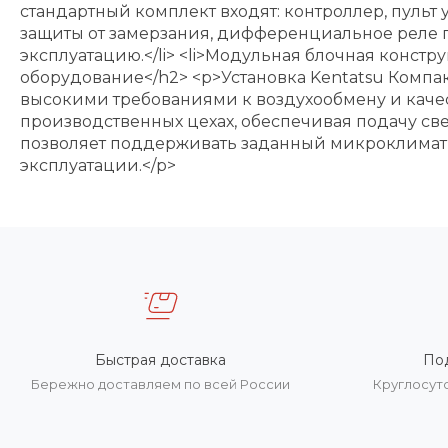
стандартный комплект входят: контроллер, пульт
защиты от замерзания, дифференциальное реле п
эксплуатацию.</li> <li>Модульная блочная констру
оборудование</h2> <p>Установка Kentatsu Компа
высокими требованиями к воздухообмену и качест
производственных цехах, обеспечивая подачу св
позволяет поддерживать заданный микроклимат п
эксплуатации.</p>
Быстрая доставка
По
Бережно доставляем по всей России
Круглосут