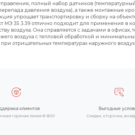
 управления, полный набор датчиков (температурный
ерепада давления воздуха), а также монтажные кро
кция упрощает транспортировку и сборку на объекте.
кт МЭ 35 3.39 отлично подходит для применения в
ву воздуха. Она справляется с задачами в офисах, 
ежего воздуха с тепловой обработкой и минимальн
ри отрицательных температурах наружного воздуха
ддержка клиентов
Выгодные услов
очная горячая линия 8-800
Скидки, отсрочка, воз