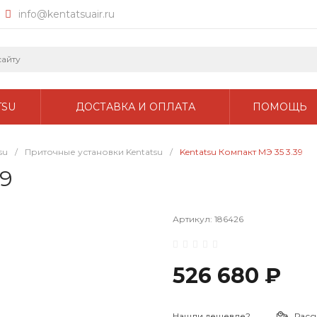
info@kentatsuair.ru
TSU
ДОСТАВКА И ОПЛАТА
ПОМОЩЬ
su
/
Приточные установки Kentatsu
/
Kentatsu Компакт МЭ 35 3.39
39
Артикул:
186426
526 680 ₽
Нашли дешевле?
Расс