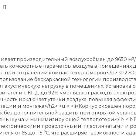
печивает производительный воздухообмен до 9650 м
ивать комфортные параметры воздуха в помещениях д
ю при сохранении компактных размеров.</p> <h2>О
пользование бескаркасной технологии производства
 акустическую нагрузку в помещениях. Установка ра
двигатели с КПД до 92% уменьшают расходы электро
ичность исключает утечки воздуха, повышая эффект
ации и монтажа</h2> <ul> <li>Корпус окрашен пор
без дополнительной защиты при открытой установке
нь шума и минимизирующей теплопотери.</li> <li>
электрическими проволочными, пластинчатыми и р
ля от 65 до 115 °С, что расширяет возможности адап