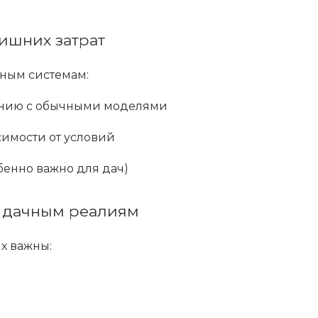
ишних затрат
ным системам:
ению с обычными моделями
симости от условий
бенно важно для дач)
 к дачным реалиям
х важны: