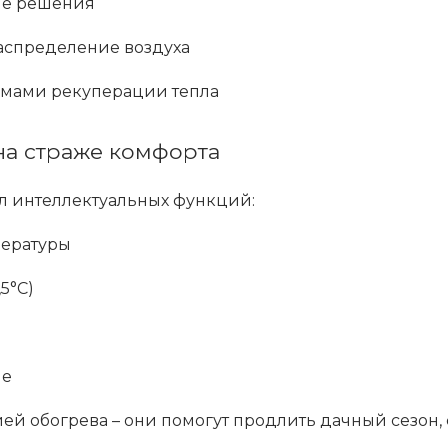
ые решения
аспределение воздуха
темами рекуперации тепла
на страже комфорта
л интеллектуальных функций:
пературы
5°C)
ие
й обогрева – они помогут продлить дачный сезон, 