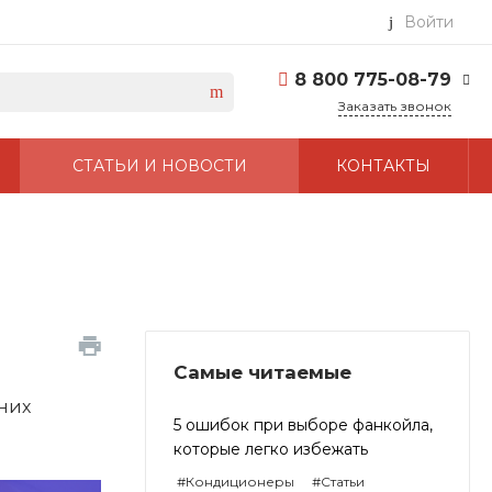
Войти
8 800 775-08-79
Заказать звонок
8 800 775-08-79
СТАТЬИ И НОВОСТИ
КОНТАКТЫ
г. Москва, БЦ Вятский,
ул. Вятская д.70, офис
715
Пн-Пт: 9:30-18:00 Cб-
Вс: Выходной
info@kentatsuair.ru
Самые читаемые
тних
5 ошибок при выборе фанкойла,
которые легко избежать
#Кондиционеры
#Статьи