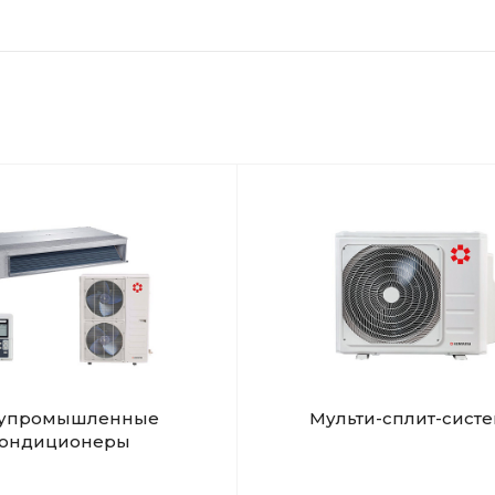
упромышленные
Мульти-сплит-сист
кондиционеры