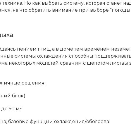
техника. Но как выбрать систему, которая станет н
мся, на что обратить внимание при выборе "погоды
дыха
аждаясь пением птиц, а в доме тем временем незаме
енные системы охлаждения способны поддерживать
ума некоторых моделей сравним с шепотом листвы 
азличные решения:
нний блок)
до 50 м²
ена, базовые функции охлаждения/обогрева