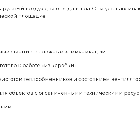
ружный воздух для отвода тепла. Они устанавливаю
ической площадке.
осные станции и сложные коммуникации.
отово к работе «из коробки».
 чистотой теплообменников и состоянием вентилято
для объектов с ограниченными техническими ресур
ении.