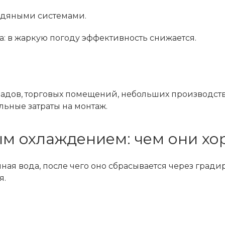
одяными системами.
а: в жаркую погоду эффективность снижается.
ладов, торговых помещений, небольших производст
льные затраты на монтаж.
ым охлаждением: чем они х
ая вода, после чего оно сбрасывается через гради
я.