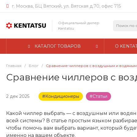
г. Москва, БЦ Вятский, ул. Вятская д.70, офис 715
Официальный дилер
Kentatsu
КАТАЛОГ ТОВАРОВ
О KENTA
Главная
/
Блог
/
Сравнение чиллеров с воздушным и водяным 
Сравнение чиллеров с во
2 дек 2025
#Кондиционеры
#Статьи
Какой чиллер выбрать — с воздушным или водяны
всей системы? В статье простым языком разбира
чтобы помочь вам выбрать вариант, который буд
именно на вашем объекте.