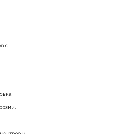
в с
овка.
розии.
 центров и