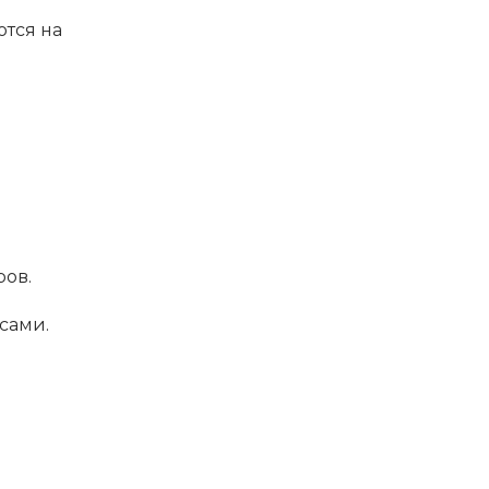
тся на
ров.
сами.