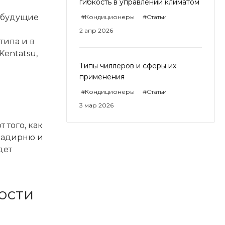
гибкость в управлении климатом
и будущие
#Кондиционеры
#Статьи
2 апр 2026
типа и в
Kentatsu,
Типы чиллеров и сферы их
применения
#Кондиционеры
#Статьи
3 мар 2026
 того, как
градирню и
дет
ости