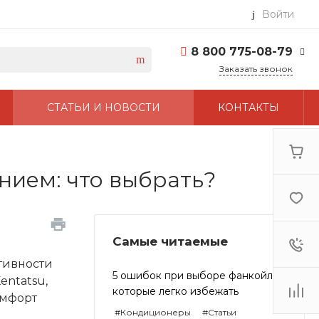
Войти
8 800 775-08-79
Заказать звонок
8 800 775-08-79
СТАТЬИ И НОВОСТИ
КОНТАКТЫ
г. Москва, БЦ Вятский,
ул. Вятская д.70, офис
715
Пн-Пт: 9:30-18:00 Cб-
Вс: Выходной
info@kentatsuair.ru
ием: что выбрать?
Самые читаемые
тивности
5 ошибок при выборе фанкойла,
entatsu,
которые легко избежать
омфорт
#Кондиционеры
#Статьи