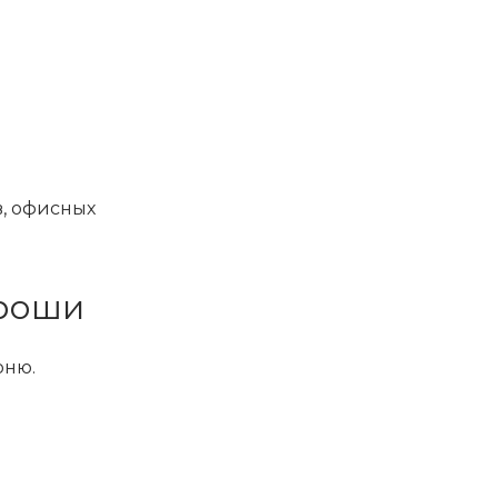
в, офисных
ороши
рню.