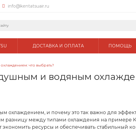
info@kentatsuair.ru
TSU
ДОСТАВКА И ОПЛАТА
ПОМОЩЬ
охлаждением: что выбрать?
здушным и водяным охлажден
м охлаждением, и почему это так важно для эффек
ем разницу между типами охлаждения на примере K
ет экономить ресурсы и обеспечивать стабильный к