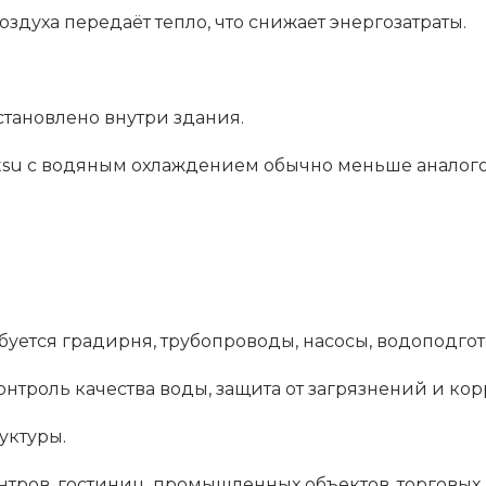
духа передаёт тепло, что снижает энергозатраты.
становлено внутри здания.
tsu с водяным охлаждением обычно меньше аналого
буется градирня, трубопроводы, насосы, водоподгот
троль качества воды, защита от загрязнений и кор
уктуры.
нтров, гостиниц, промышленных объектов, торговых