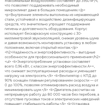
Максимальный воздухообмен составляет до 3950 м³/ч,
что позволяет поддерживать необходимый
микроклимат даже в больших помещениях.</p>
<p>Внутренние элементы выполнены из нержавеющей
стали, устойчивой к воздействию дезинфицирующих
средств, что значительно упрощает поддержание
гигиены и долговечность оборудования. Корпус
использует бескаркасную конструкцию с 30-
миллиметровой звукоизоляцией, снижая уровень шума
и давая возможность монтировать установку в любом
положении, включая открытый монтаж.</p>
<h2>Надёжность и энергоэффективность – выгодные
особенности для профессионального применения</h2>
<ul> <li>Энергопотребление установки составляет
всего 0,96 кВт, с классом энергоэффективности А++,
что снижает эксплуатационные расходы и уменьшает
нагрузку на электросеть.</li> <li>Вентилятор с КПД до
90% оснащён плавным регулированием скорости — от
0 до 100%, позволяя оптимизировать расход воздуха и
минимизировать шум.</li> <li>Двигатель рассчитан на
непрерывную работу до 80 000 часов без перебоев, а
отсутствие пусковых токов и электрических наведений
повышает стабильность работы.</li> <li>Установка