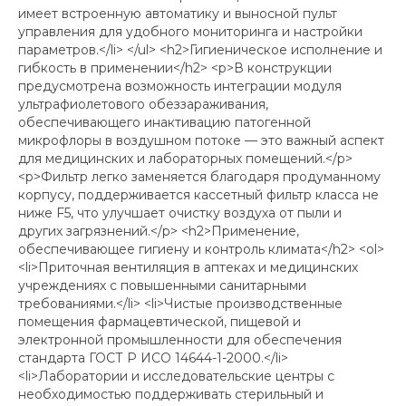
имеет встроенную автоматику и выносной пульт
управления для удобного мониторинга и настройки
параметров.</li> </ul> <h2>Гигиеническое исполнение и
гибкость в применении</h2> <p>В конструкции
предусмотрена возможность интеграции модуля
ультрафиолетового обеззараживания,
обеспечивающего инактивацию патогенной
микрофлоры в воздушном потоке — это важный аспект
для медицинских и лабораторных помещений.</p>
<p>Фильтр легко заменяется благодаря продуманному
корпусу, поддерживается кассетный фильтр класса не
ниже F5, что улучшает очистку воздуха от пыли и
других загрязнений.</p> <h2>Применение,
обеспечивающее гигиену и контроль климата</h2> <ol>
<li>Приточная вентиляция в аптеках и медицинских
учреждениях с повышенными санитарными
требованиями.</li> <li>Чистые производственные
помещения фармацевтической, пищевой и
электронной промышленности для обеспечения
стандарта ГОСТ Р ИСО 14644-1-2000.</li>
<li>Лаборатории и исследовательские центры с
необходимостью поддерживать стерильный и