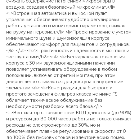
снижать содержание патогенной микрофлоры в
воздухе, создавая безопасный микроклимат.</li>
<li>Встроенная автоматика и выносной пульт
управления обеспечивают удобство регулировки
работы установки и мониторинг параметров, снижая
нагрузку на персонал.</li> <li>Проектирование с учетом
минимального шума и шумоизоляция корпуса
обеспечивают комфорт для пациентов и сотрудников.
</li> </ul> <h2>Практичность и надежность в монтаже и
эксплуатации</h2> <ul> <li>Бескаркасная технология
корпуса с 30 мм звукоизоляционными панелями
позволяет устанавливать оборудование в любом
положении, включая открытый монтаж, при этом
дверцы легко снимаются для доступа к внутренним
элементам.</li> <li>Конструкция для быстрого и
простого замещения фильтров класса не ниже F5
облегчает техническое обслуживание без
необходимости разборки всего блока.</li>
<li>Вентилятор с повышенным КПД двигателя (до 90%)
и ресурсом до 80 000 часов работы не только снижает
расходы на электроэнергию до 30%, но и
обеспечивает плавное регулирование скорости от 0
до 100% без пусковых токов и электрических помех.